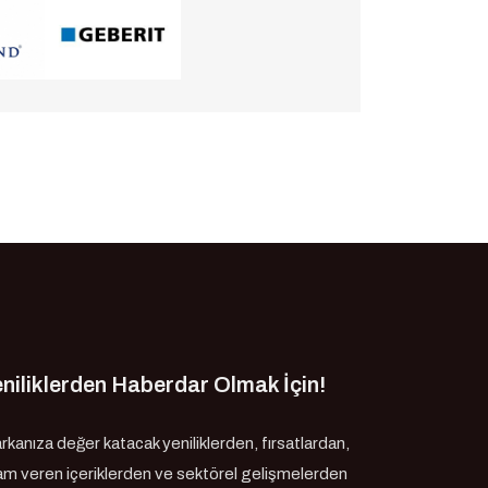
niliklerden Haberdar Olmak İçin!
rkanıza değer katacak yeniliklerden, fırsatlardan,
ham veren içeriklerden ve sektörel gelişmelerden