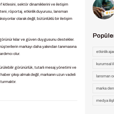
itlesini, sektör dinamiklerini ve iletişim
lteni, röportaj, etkinlik duyurusu, lansman
siyonlar olarak değil, bütünlüklü bir iletişim
Popüler
ı görünür kılar ve güven duygusunu destekler.
üşterilerin markayı daha yakından tanımasına
etkinlik aja
ardımcı olur.
kurumsal i
ülebilir görünürlük, tutarlı mesaj yönetimi ve
haber çıkışı almak değil, markanın uzun vadeli
lansman o
şturmaktır.
marka den
medya ilişk