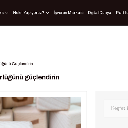
ks
Neler Yapıyoruz?
İşveren Markası
Dijital Dünya
Portf
lüğünü Güçlendirin
ürlüğünü güçlendirin