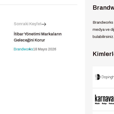
Brandw
Brandworks K
Sonraki Keşfet
medya ve diji
İtibar Yönetimi Markaların
bulabilirsiniz
Geleceğini Korur
Brandworks
18 Mayıs 2026
Kimlerl