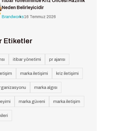
İtibar Yönetiminde Kriz Öncesi Hazırlık
Neden Belirleyicidir
Brandworks
16 Temmuz 2026
 Etiketler
nsı
itibar yönetimi
pr ajansı
letişim
marka iletişimi
kriz iletişimi
rganizasyonu
marka algısı
eyimi
marka güveni
marka iletişim
ileri