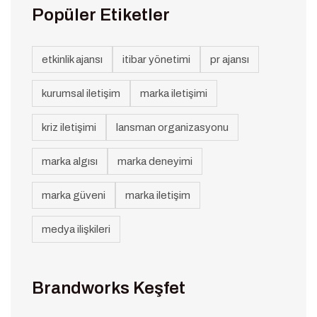
Popüler Etiketler
etkinlik ajansı
itibar yönetimi
pr ajansı
kurumsal iletişim
marka iletişimi
kriz iletişimi
lansman organizasyonu
marka algısı
marka deneyimi
marka güveni
marka iletişim
medya ilişkileri
Brandworks Keşfet