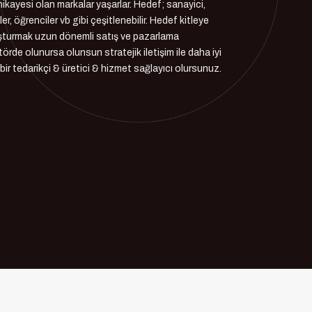
e hikayesi olan markalar yaşarlar. Hedef; sanayici,
er, öğrenciler vb gibi çeşitlenebilir. Hedef kitleye
oluşturmak uzun dönemli satış ve pazarlama
törde olunursa olunsun stratejik iletişim ile daha iyi
iyi bir tedarikçi & üretici & hizmet sağlayıcı olursunuz.