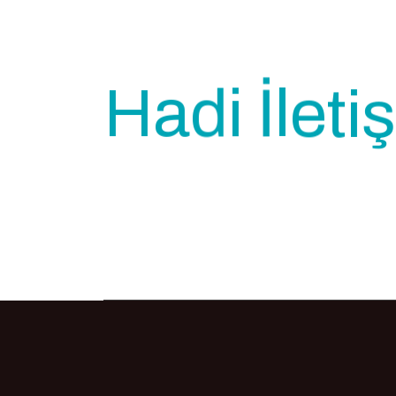
H
a
d
i
İ
l
e
t
ş
i