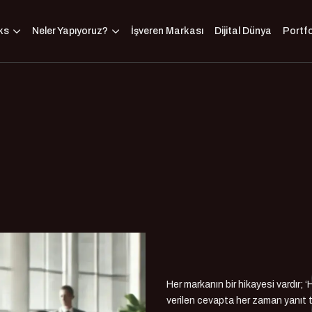
ks
Neler Yapıyoruz?
İşveren Markası
Dijital Dünya
Portf
Her markanın bir hikayesi vardır;
verilen cevapta her zaman yanıt t