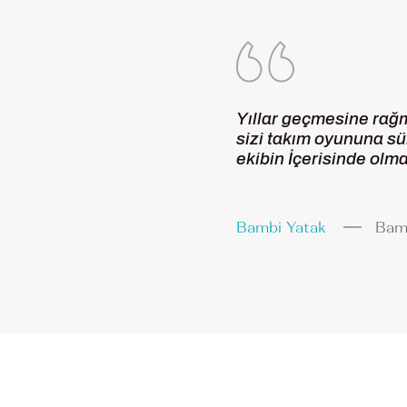
 müşterileri için bunun
töründe yüksek düzeyde
Yıllar geçmesine rağme
onel kadrosu enerjik ve
sizi takım oyununa sü
içerisinde oldukça güzel
ekibin İçerisinde olm
şine ve başarımıza
Bambi Yatak
Bam