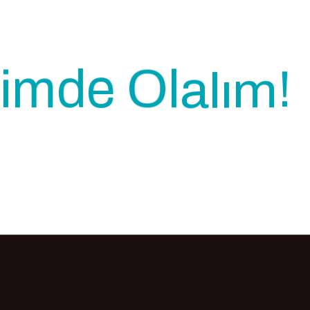
e
O
d
l
m
i
a
!
l
m
ı