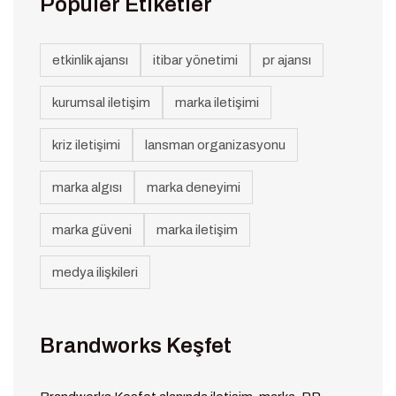
Popüler Etiketler
etkinlik ajansı
itibar yönetimi
pr ajansı
kurumsal iletişim
marka iletişimi
kriz iletişimi
lansman organizasyonu
marka algısı
marka deneyimi
marka güveni
marka iletişim
medya ilişkileri
Brandworks Keşfet