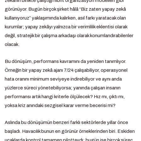
zekânın birlikte çalıştığı hibrit organizasyon modelleri gibi
görünüyor. Bugün birçok şirket hâlâ “Biz zaten yapay zekâ
kullanıyoruz” yaklaşımında kalırken, asıl farkı yaratacak olan
kurumlar; yapay zekâyı yalnızca bir verimlilik eklentisi olarak
değil, stratejik bir çalışma arkadaşı olarak konumlandırabilenler
olacak.
Bu dönüşüm, performans kavramını da yeniden tanımlıyor.
Örneğin bir yapay zekâ ajanı 7/24 çalışabiliyor, operasyonel
hata oranını minimum seviyeye indirebiliyor ve aynı anda
yüzlerce süreci yönetebiliyorsa; yanında çalışan insanın
performansı artık hangi kriterle ölçülecek? Hız mı, çıktı mı,
yoksa kriz anındaki sezgisel karar verme becerisi mi?
Aslında bu dönüşümün benzeri farklı sektörlerde yıllar önce
başladı. Havacılık bunun en görünür örneklerinden biri. Eskiden
uçaklarda kontrol tamamen pilottaydı; bugün ise birçok süreç