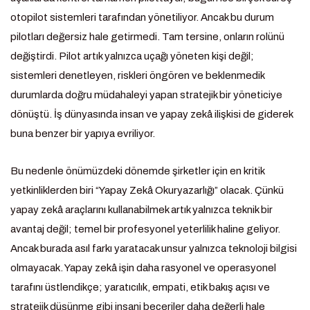
otopilot sistemleri tarafından yönetiliyor. Ancak bu durum
pilotları değersiz hale getirmedi. Tam tersine, onların rolünü
değiştirdi. Pilot artık yalnızca uçağı yöneten kişi değil;
sistemleri denetleyen, riskleri öngören ve beklenmedik
durumlarda doğru müdahaleyi yapan stratejik bir yöneticiye
dönüştü. İş dünyasında insan ve yapay zekâ ilişkisi de giderek
buna benzer bir yapıya evriliyor.
Bu nedenle önümüzdeki dönemde şirketler için en kritik
yetkinliklerden biri “Yapay Zekâ Okuryazarlığı” olacak. Çünkü
yapay zekâ araçlarını kullanabilmek artık yalnızca teknik bir
avantaj değil; temel bir profesyonel yeterlilik haline geliyor.
Ancak burada asıl farkı yaratacak unsur yalnızca teknoloji bilgisi
olmayacak. Yapay zekâ işin daha rasyonel ve operasyonel
tarafını üstlendikçe; yaratıcılık, empati, etik bakış açısı ve
stratejik düşünme gibi insani beceriler daha değerli hale