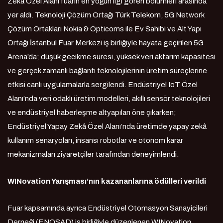
Zekâ Özel Alanı fuarın en yoğun ilgi gören bölümleri arasında
yer aldı. Teknoloji Çözüm Ortağı Türk Telekom, 5G Network
Çözüm Ortakları Nokia & Opticoms ile Ev Sahibi ve Alt Yapı
Ortağı İstanbul Fuar Merkezi iş birliğiyle hayata geçirilen 5G
Arena’da; düşük gecikme süresi, yüksek veri aktarım kapasitesi
ve gerçek zamanlı bağlantı teknolojilerinin üretim süreçlerine
etkisi canlı uygulamalarla sergilendi. Endüstriyel IoT Özel
Alanı’nda veri odaklı üretim modelleri, akıllı sensör teknolojileri
ve endüstriyel haberleşme altyapıları öne çıkarken;
Endüstriyel Yapay Zekâ Özel Alanı’nda üretimde yapay zekâ
kullanım senaryoları, insansı robotlar ve otonom karar
mekanizmaları ziyaretçiler tarafından deneyimlendi.
WINovation Yarışması’nın kazananlarına ödülleri verildi
Fuar kapsamında ayrıca Endüstriyel Otomasyon Sanayicileri
Derneği (ENOSAD) iş birliğiyle düzenlenen WINovation