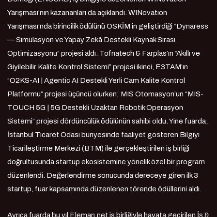
Yarışması’nın kazananları da açıklandı. WINovation
Yarışması’nda birincilik ödülünü OSKİM’in geliştirdiği “Dynaress
— Simülasyon ve Yapay Zekâ Destekli Kaynak Sırası
Optimizasyonu” projesi aldı. Tofnatech & Farplas’ın “Akıllı ve
Giyilebilir Kalite Kontrol Sistemi” projesi ikinci, E3TAM’ın
“O2KS-AI | Agentic AI Destekli Yerli Cam Kalite Kontrol
Platformu” projesi üçüncü olurken; MIS Otomasyon’un “MIS-
TOUCH 5G | 5G Destekli Uzaktan Robotik Operasyon
Sistemi” projesi dördüncülük ödülünün sahibi oldu. Yine fuarda,
İstanbul Ticaret Odası bünyesinde faaliyet gösteren Bilgiyi
Ticarileştirme Merkezi (BTM) ile gerçekleştirilen iş birliği
doğrultusunda startup ekosistemine yönelik özel bir program
düzenlendi. Değerlendirme sonucunda dereceye giren ilk 3
startup, fuar kapsamında düzenlenen törende ödüllerini aldı.
Ayrıca fuarda bu yıl Eleman.net iş birliğiyle hayata geçirilen İş &